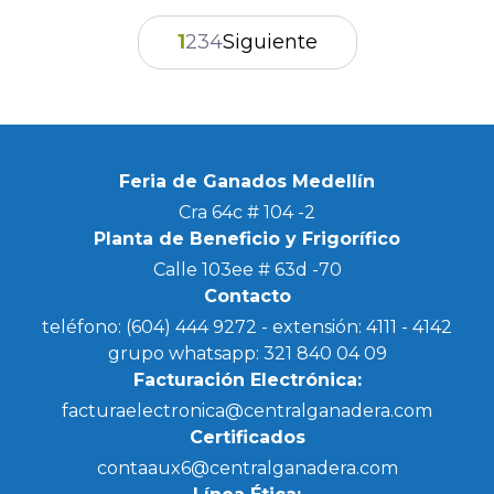
1
2
3
4
Siguiente
Feria de Ganados Medellín
Cra 64c # 104 -2
Planta de Beneficio y Frigorífico
Calle 103ee # 63d -70
Contacto
teléfono:
(604) 444 9272
- extensión: 4111 - 4142
grupo whatsapp:
321 840 04 09
Facturación Electrónica:
facturaelectronica@centralganadera.com
Certificados
contaaux6@centralganadera.com